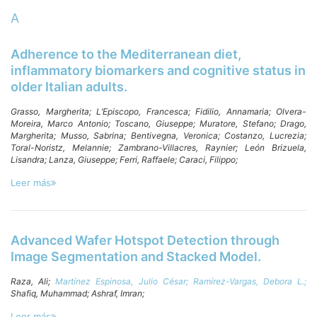
A
Adherence to the Mediterranean diet,
inflammatory biomarkers and cognitive status in
older Italian adults.
Grasso, Margherita;
L’Episcopo, Francesca;
Fidilio, Annamaria;
Olvera-
Moreira, Marco Antonio;
Toscano, Giuseppe;
Muratore, Stefano;
Drago,
Margherita;
Musso, Sabrina;
Bentivegna, Veronica;
Costanzo, Lucrezia;
Toral-Noristz, Melannie;
Zambrano-Villacres, Raynier;
León Brizuela,
Lisandra;
Lanza, Giuseppe;
Ferri, Raffaele;
Caraci, Filippo;
Leer más
Advanced Wafer Hotspot Detection through
Image Segmentation and Stacked Model.
Raza, Ali;
Martínez Espinosa, Julio César;
Ramírez-Vargas, Debora L.;
Shafiq, Muhammad;
Ashraf, Imran;
Leer más