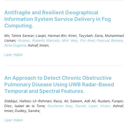
Antifragile and Resilient Geographical
Information System Service Delivery in Fog
Computing.
Mir, Tahira Sarwar;
Liaqat, Hannan Bin;
Kiren, Tayybah;
Sana, Muhammad
Usman;
Álvarez, Roberto Marcelo;
Miró Vera, Yini Airet;
Pascual Barrera,
Alina Eugenia;
Ashraf, Imran;
Leer más
An Approach to Detect Chronic Obstructive
Pulmonary Disease Using UWB Radar-Based
Temporal and Spectral Features.
Siddiqui, Hafeez-Ur-Rehman;
Raza, Ali;
Saleem, Adil Ali;
Rustam, Furqan;
Díez, Isabel de la Torre;
Gavilanes Aray, Daniel;
Lipari, Vivian;
Ashraf,
Imran;
Dudley, Sandra;
Leer más