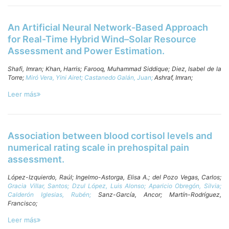
An Artificial Neural Network-Based Approach
for Real-Time Hybrid Wind–Solar Resource
Assessment and Power Estimation.
Shafi, Imran;
Khan, Harris;
Farooq, Muhammad Siddique;
Diez, Isabel de la
Torre;
Miró Vera, Yini Airet;
Castanedo Galán, Juan;
Ashraf, Imran;
Leer más
Association between blood cortisol levels and
numerical rating scale in prehospital pain
assessment.
López-Izquierdo, Raúl;
Ingelmo-Astorga, Elisa A.;
del Pozo Vegas, Carlos;
Gracia Villar, Santos;
Dzul López, Luis Alonso;
Aparicio Obregón, Silvia;
Calderón Iglesias, Rubén;
Sanz-García, Ancor;
Martín-Rodríguez,
Francisco;
Leer más