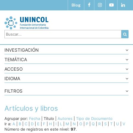
Blog
INVESTIGACIÓN
TEMÁTICA
ACCESO
IDIOMA
FILTROS
Artículos y libros
Agrupar por:
Fecha
|
Título
|
Autores
|
Tipo de Documento
Ir a:
A
|
B
|
C
|
D
|
E
|
F
|
H
|
I
|
L
|
M
|
N
|
O
|
P
|
Q
|
R
|
S
|
T
|
U
|
V
Número de registros en este nivel:
97
.