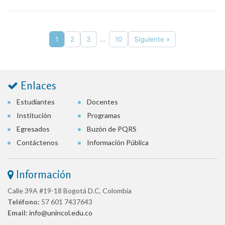
1
2
3
...
10
Siguiente »
Enlaces
Estudiantes
Docentes
Institución
Programas
Egresados
Buzón de PQRS
Contáctenos
Información Pública
Información
Calle 39A #19-18 Bogotá D.C, Colombia
Teléfono:
57 601 7437643
Email:
info@unincol.edu.co