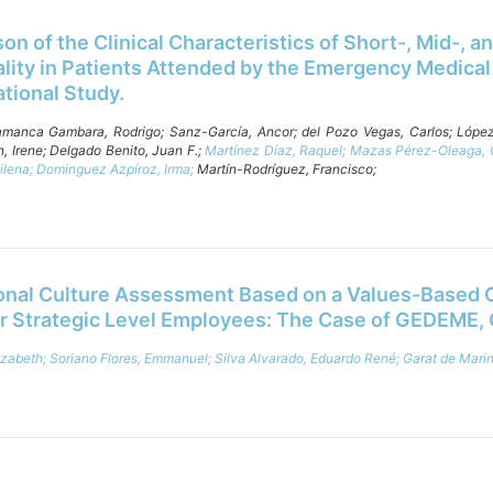
n of the Clinical Characteristics of Short-, Mid-, a
lity in Patients Attended by the Emergency Medical
tional Study.
lamanca Gambara, Rodrigo;
Sanz-García, Ancor;
del Pozo Vegas, Carlos;
López
, Irene;
Delgado Benito, Juan F.;
Martínez Díaz, Raquel;
Mazas Pérez-Oleaga, C
ilena;
Dominguez Azpíroz, Irma;
Martín-Rodríguez, Francisco;
onal Culture Assessment Based on a Values-Based 
r Strategic Level Employees: The Case of GEDEME, 
izabeth;
Soriano Flores, Emmanuel;
Silva Alvarado, Eduardo René;
Garat de Marin