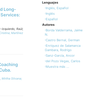
Lenguajes
Inglés, Español
nd Long-
Inglés
 Services:
Español
Autores
-Izquierdo, Raúl;
Borda Valderrama, Jaime
ristina;
Martínez
N.
Castro Bernal, German
Enriquez de Salamanca
Gambara, Rodrigo
Sanz-García, Ancor
del Pozo Vegas, Carlos
Coaching
Muestra más ...
Cuba.
, Mirtha Silvana;