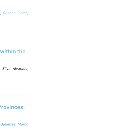
t;
Soriano Flores,
ithin the
í;
Silva Alvarado,
Provinces:
 Gutiérrez, Marco