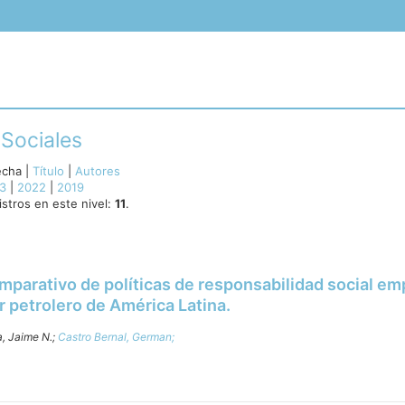
 Sociales
echa
|
Título
|
Autores
3
|
2022
|
2019
stros en este nivel:
11
.
mparativo de políticas de responsabilidad social em
r petrolero de América Latina.
, Jaime N.;
Castro Bernal, German;