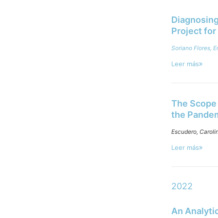
Diagnosing
Project fo
Soriano Flores, 
Leer más
The Scope 
the Pandem
Escudero, Caroli
Leer más
2022
An Analyti