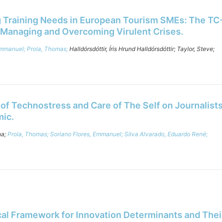
 Training Needs in European Tourism SMEs: The T
r Managing and Overcoming Virulent Crises.
Emmanuel;
Prola, Thomas;
Halldórsdóttir, Íris Hrund Halldórsdóttir;
Taylor, Steve;
of Technostress and Care of The Self on Journalist
ic.
na;
Prola, Thomas;
Soriano Flores, Emmanuel;
Silva Alvarado, Eduardo René;
cal Framework for Innovation Determinants and Thei