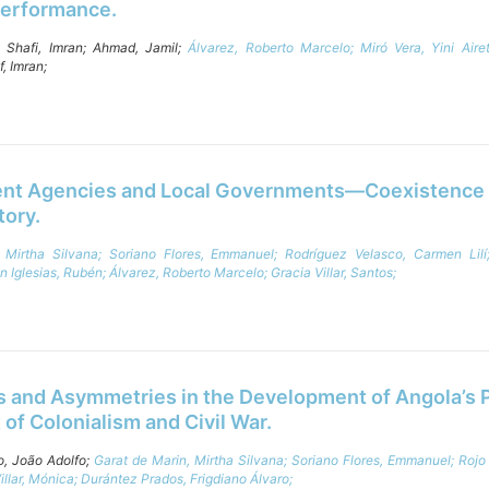
Performance.
;
Shafi, Imran;
Ahmad, Jamil;
Álvarez, Roberto Marcelo;
Miró Vera, Yini Aire
f, Imran;
nt Agencies and Local Governments—Coexistence w
tory.
 Mirtha Silvana;
Soriano Flores, Emmanuel;
Rodríguez Velasco, Carmen Lil
n Iglesias, Rubén;
Álvarez, Roberto Marcelo;
Gracia Villar, Santos;
es and Asymmetries in the Development of Angola’s 
of Colonialism and Civil War.
o, João Adolfo;
Garat de Marin, Mirtha Silvana;
Soriano Flores, Emmanuel;
Rojo
illar, Mónica;
Durántez Prados, Frigdiano Álvaro;