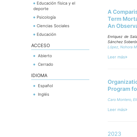
Educación física y el
deporte
A Compariso
Psicología
Term Morta
An Observa
Ciencias Sociales
Educación
Enriquez de Sa
Sánchez Soberón
ACCESO
López, Nohora M
Abierto
Leer más
Cerrado
IDIOMA
Organizati
Español
Program fo
Inglés
Caro Montero, El
Leer más
2023