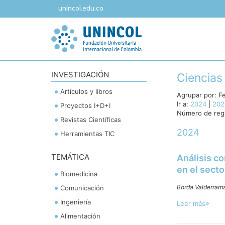
unincol.edu.co
INVESTIGACIÓN
Ciencias
Artículos y libros
Agrupar por:
F
Ir a:
2024
|
202
Proyectos I+D+I
Número de regi
Revistas Científicas
2024
Herramientas TIC
TEMÁTICA
Análisis co
en el secto
Biomedicina
Borda Valderrama
Comunicación
Ingeniería
Leer más
Alimentación