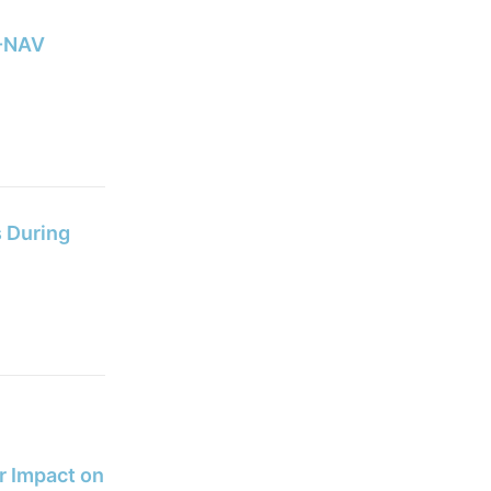
C-NAV
s During
r Impact on