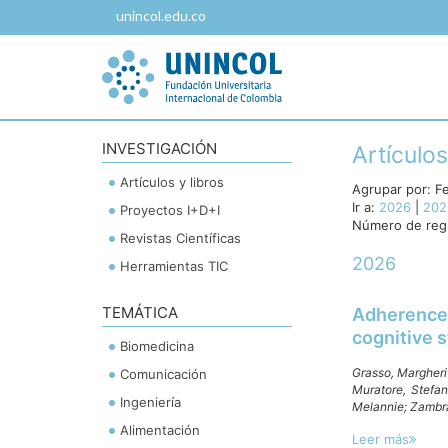
unincol.edu.co
INVESTIGACIÓN
Artículos
Artículos y libros
Agrupar por:
F
Ir a:
2026
|
202
Proyectos I+D+I
Número de regi
Revistas Científicas
2026
Herramientas TIC
TEMÁTICA
Adherence 
cognitive s
Biomedicina
Grasso, Margheri
Comunicación
Muratore, Stefa
Ingeniería
Melannie;
Zambra
Alimentación
Leer más