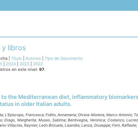
 y libros
echa
|
Título
|
Autores
|
Tipo de Documento
5
|
2024
|
2023
|
2022
stros en este nivel:
97
.
to the Mediterranean diet, inflammatory biomarker
tatus in older Italian adults.
ta;
L’Episcopo, Francesca;
Fidilio, Annamaria;
Olvera-Moreira, Marco Antonio;
To
no;
Drago, Margherita;
Musso, Sabrina;
Bentivegna, Veronica;
Costanzo, Lucre
no-Villacres, Raynier;
León Brizuela, Lisandra;
Lanza, Giuseppe;
Ferri, Raffaele;