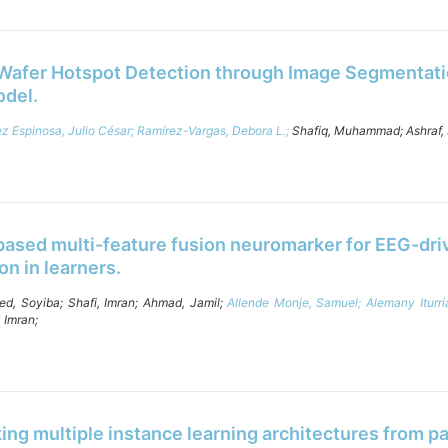
afer Hotspot Detection through Image Segmentati
del.
z Espinosa, Julio César;
Ramírez-Vargas, Debora L.;
Shafiq, Muhammad;
Ashraf,
based multi-feature fusion neuromarker for EEG-dri
ion in learners.
ed, Soyiba;
Shafi, Imran;
Ahmad, Jamil;
Allende Monje, Samuel;
Alemany Iturr
, Imran;
ng multiple instance learning architectures from p