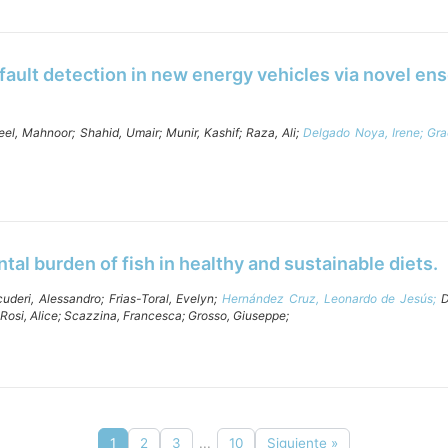
fault detection in new energy vehicles via novel en
eel, Mahnoor;
Shahid, Umair;
Munir, Kashif;
Raza, Ali;
Delgado Noya, Irene;
Gra
al burden of fish in healthy and sustainable diets.
cuderi, Alessandro;
Frias-Toral, Evelyn;
Hernández Cruz, Leonardo de Jesús;
D
Rosi, Alice;
Scazzina, Francesca;
Grosso, Giuseppe;
1
2
3
...
10
Siguiente »