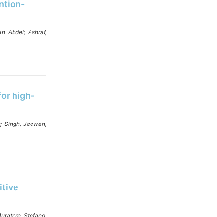
ntion-
an Abdel;
Ashraf,
or high-
r;
Singh, Jeewan;
itive
uratore, Stefano;