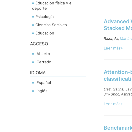
Educación física y el
deporte
Psicología
Advanced W
Ciencias Sociales
Stacked Mo
Educación
Raza, Ali;
Martíne
ACCESO
Leer más
Abierto
Cerrado
Attention-
IDIOMA
classificat
Español
Ejaz, Saliha;
Jav
Inglés
Jin-Ghoo;
Ashraf
Leer más
Benchmarki