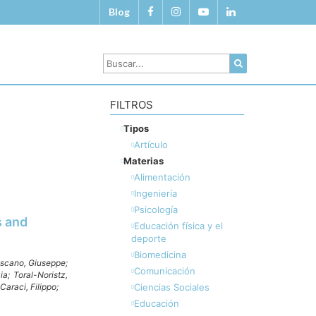
Blog
FILTROS
Tipos
Artículo
Materias
Alimentación
Ingeniería
Psicología
s and
Educación física y el
deporte
Biomedicina
scano, Giuseppe;
Comunicación
zia;
Toral-Noristz,
Caraci, Filippo;
Ciencias Sociales
Educación