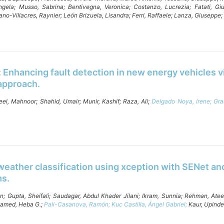
Angela;
Musso, Sabrina;
Bentivegna, Veronica;
Costanzo, Lucrezia;
Fatati, Gi
no-Villacres, Raynier;
León Brizuela, Lisandra;
Ferri, Raffaele;
Lanza, Giuseppe;
 Enhancing fault detection in new energy vehicles v
approach.
eel, Mahnoor;
Shahid, Umair;
Munir, Kashif;
Raza, Ali;
Delgado Noya, Irene;
Gra
eather classification using xception with SENet an
s.
an;
Gupta, Sheifali;
Saudagar, Abdul Khader Jilani;
Ikram, Sunnia;
Rehman, Atee
amed, Heba G.;
Pali-Casanova, Ramón;
Kuc Castilla, Ángel Gabriel;
Kaur, Upinde