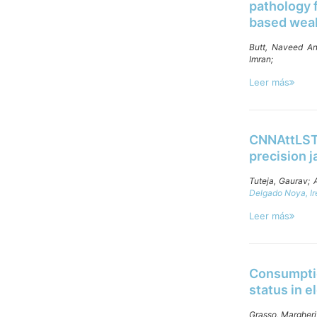
pathology 
based weak
Butt, Naveed A
Imran;
Leer más
CNNAttLSTM
precision j
Tuteja, Gaurav;
Delgado Noya, Ir
Leer más
Consumptio
status in e
Grasso, Margheri